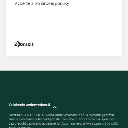
Vyberte si zo širokej ponuky
Zobraziť
Vylúčenie zodpovednosti
BAYERN CENTER HC a Škoda Auto Slovensko s.r.o. si vyhradzujú právo
zmeny cien, farieb a technických dát modelov tu zobrazených a opísaných
bez predchádzajúceho upozornenia. Autori servera si vyhradzujú právo chýb
zápisu a omylu.