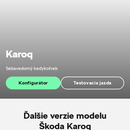
Karoq
Sebavedomý kedykoľvek
Konfigurátor
Testovacia jazda
Ďalšie verzie modelu
Škoda Karoq