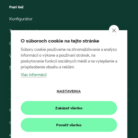
Pozri tiež
Konfigurátor
Testovacia jazda
O súboroch cookie na tejto stránke
Objednávka do servisu
Súbory cookie používame na zhromažďovanie a analýzu
informácií o výkone a používaní stránok, na
Vozidlá ihneď k odberu
poskytovanie funkcií sociálnych médií a na vylepšenie a
prispôsobenie obsahu a reklám.
Škoda E-shop
Viac informácií
NASTAVENIA
Zakázať všetko
Ochrana osobných údajov
Cookies
Povoliť všetko
Kontakt