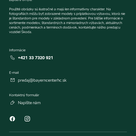
Použité obrázky sú ilustračné a majú len informatívny charakter. Na
fotografiách môžu byť zobrazené modely s príplatkovou výbavou, ktorá nie
je štandardom pre modely v základnom prevedení. Pre bližšie informácie o
sortimente modelov, štandardných a mimoriadnych výbavách, aktuálnych
cenách, podmienkach a termínoch dodávok, kontaktujte nášho predajcu
vozidiel Škoda.
Informácie
+421 33 7320 921
E-mail
predaj@bayerncenterhc.sk
Kontaktný formulár
Napíšte nám