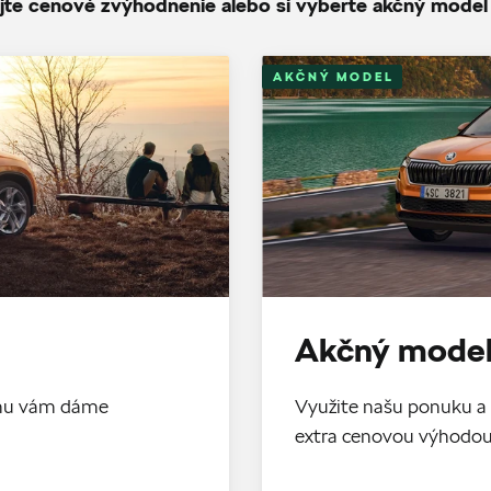
jte cenové zvýhodnenie alebo si vyberte akčný model
AKČNÝ MODEL
Akčný model
tomu vám dáme
Využite našu ponuku a 
extra cenovou výhodo