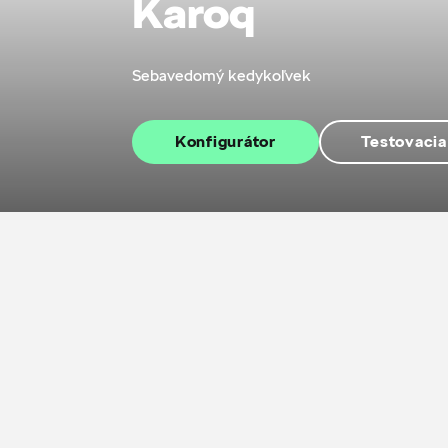
Karoq
Sebavedomý kedykoľvek
Konfigurátor
Testovacia