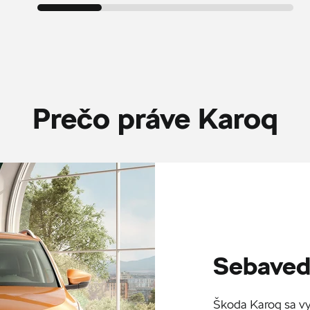
Prečo práve Karoq
Sebaved
Škoda Karoq sa v