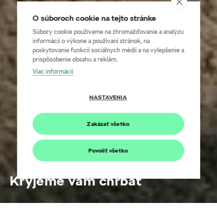
O súboroch cookie na tejto stránke
Súbory cookie používame na zhromažďovanie a analýzu
informácií o výkone a používaní stránok, na
poskytovanie funkcií sociálnych médií a na vylepšenie a
prispôsobenie obsahu a reklám.
Viac informácií
NASTAVENIA
Zakázať všetko
Povoliť všetko
Kryjeme vám chrbát