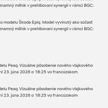
namný míľnik v prehlbovaní synergií v rámci BGC:
ho modelu Škoda Epiq. Model vyvinutý ako súčasť
namný míľnik v prehlbovaní synergií v rámci BGC:
delu Peaq. Vizuálne pôsobenie nového vlajkového
oční 23. júna 2026 o 18:25 vo francúzskom
delu Peaq. Vizuálne pôsobenie nového vlajkového
oční 23. júna 2026 o 18:25 vo francúzskom