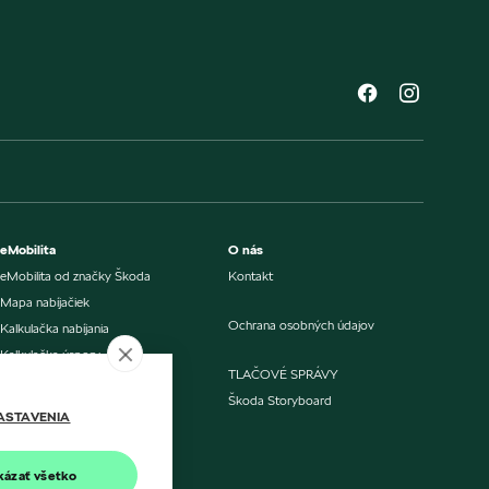
eMobilita
O nás
eMobilita od značky Škoda
Kontakt
Mapa nabíjačiek
Ochrana osobných údajov
Kalkulačka nabíjania
Kalkulačka úspory
TLAČOVÉ SPRÁVY
Porovnanie nákladov
Škoda Storyboard
Aktualizácia softvéru
ASTAVENIA
Nabíjanie doma alebo v práci
kázať všetko
Verejné nabíjanie