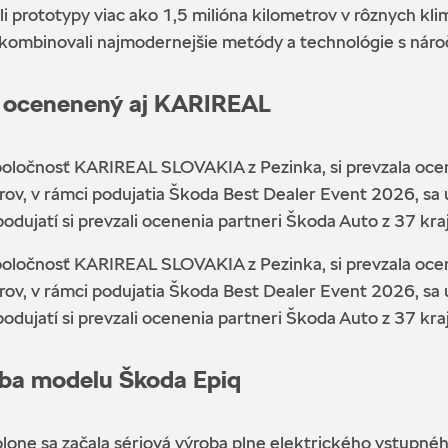
li prototypy viac ako 1,5 milióna kilometrov v rôznych k
kombinovali najmodernejšie metódy a technológie s nároč
 - ocenenený aj KARIREAL
oločnosť KARIREAL SLOVAKIA z Pezinka, si prevzala ocene
erov, v rámci podujatia Škoda Best Dealer Event 2026, sa
dujatí si prevzali ocenenia partneri Škoda Auto z 37 kraj
oločnosť KARIREAL SLOVAKIA z Pezinka, si prevzala ocene
erov, v rámci podujatia Škoda Best Dealer Event 2026, sa
dujatí si prevzali ocenenia partneri Škoda Auto z 37 kraj
oba modelu Škoda Epiq
one sa začala sériová výroba plne elektrického vstupné