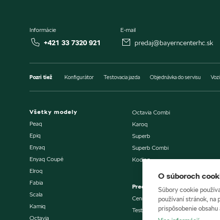
Informácie
E-mail
+421 33 7320 921
predaj@bayerncenterhc.sk
Pozri tiež
Konfigurátor
Testovacia jazda
Objednávka do servisu
Vozi
Všetky modely
Octavia Combi
Peaq
Karoq
Epiq
Superb
Enyaq
Superb Combi
Enyaq Coupé
Kodiaq
Elroq
O súboroch cooki
Fabia
Predaj vozidiel
Súbory cookie používa
Scala
Cenníky a katalógy
používaní stránok, na 
Kamiq
prispôsobenie obsahu 
Testovacia jazda
Octavia