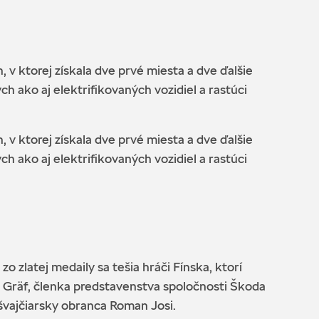
torej získala dve prvé miesta a dve ďalšie
h ako aj elektrifikovaných vozidiel a rastúci
torej získala dve prvé miesta a dve ďalšie
h ako aj elektrifikovaných vozidiel a rastúci
 zlatej medaily sa tešia hráči Fínska, ktorí
 Gräf, členka predstavenstva spoločnosti Škoda
 švajčiarsky obranca Roman Josi.