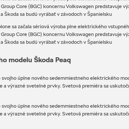
d Group Core (BGC) koncernu Volkswagen predstavuje výz
a Škoda sa budú vyrábať v závodoch v Španielsku
one sa začala sériová výroba plne elektrického vstupné
d Group Core (BGC) koncernu Volkswagen predstavuje výz
a Škoda sa budú vyrábať v závodoch v Španielsku
kého modelu Škoda Peaq
ce svojho úplne nového sedemmiestneho elektrického mo
nie a výrazné svetelné prvky. Svetová premiéra sa uskut
ce svojho úplne nového sedemmiestneho elektrického mo
nie a výrazné svetelné prvky. Svetová premiéra sa uskut