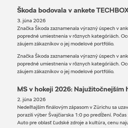
Škoda bodovala v ankete TECHBO
3. júna 2026
Značka Škoda zaznamenala výrazný úspech v ank
popredné umiestnenia v rôznych kategóriách. Ocene
záujem zákazníkov o jej modelové portfólio.
Značka Škoda zaznamenala výrazný úspech v ank
popredné umiestnenia v rôznych kategóriách. Ocene
záujem zákazníkov o jej modelové portfólio.
MS v hokeji 2026: Najužitočnejší
2. júna 2026
Nedeľňajším finálovým zápasom v Zürichu sa uzavre
porazili výber Švajčiarska 1:0 po predĺžení. Po
Auto pre oblasť Ľudské zdroje a kultúra, cenu naj