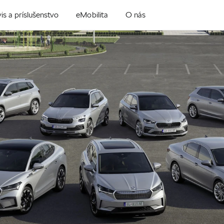
is a príslušenstvo
eMobilita
O nás