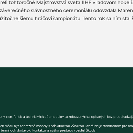
li tohtoročné Majstrovstvá sveta IIHF v ľadovom hokeji: zo
čas záverečného slávnostného ceremoniálu odovzdala Maren
užitočnejšiemu hráčovi šampionátu. Tento rok sa ním stal
 cien, farieb a technických dát modelov tu zobrazených a opísaných bez predchádzajúce
fiách môžu byť zobrazené modely s príplatkovou výbavou, ktorá nie je štandardom pre mo
termínoch dodávok, kontaktujte nášho predajcu vozidiel Škoda.