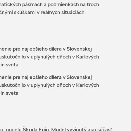
limatických pásmach a podmienkach na troch
nými skúškami v reálnych situáciách.
nie pre najlepšieho dílera v Slovenskej
 uskutočnilo v uplynulých dňoch v Karlových
ín sveta.
nie pre najlepšieho dílera v Slovenskej
 uskutočnilo v uplynulých dňoch v Karlových
ín sveta.
ho modelu Škoda Epiq. Model vyvinutý ako súčasť