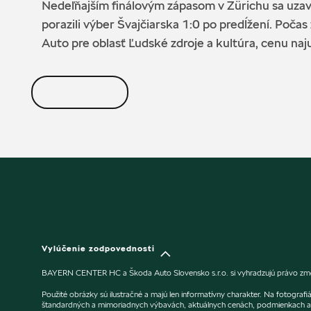
Nedeľňajším finálovým zápasom v Zürichu sa uzavre
porazili výber Švajčiarska 1:0 po predĺžení. Po
Auto pre oblasť Ľudské zdroje a kultúra, cenu naj
Vylúčenie zodpovednosti
BAYERN CENTER HC a Škoda Auto Slovensko s.r.o. si vyhradzujú právo zmeny
Použité obrázky sú ilustračné a majú len informatívny charakter. Na fotogra
štandardných a mimoriadnych výbavách, aktuálnych cenách, podmienkach a 