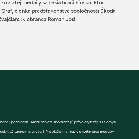
 zlatej medaily sa tešia hráči Fínska, ktorí
 Gräf, členka predstavenstva spoločnosti Škoda
 švajčiarsky obranca Roman Josi.
ho upozornenia. Autori servera si vyhradzujú právo chýb zápisu a omylu.
dely v základnom prevedení. Pre bližšie informácie o sortimente modelov,