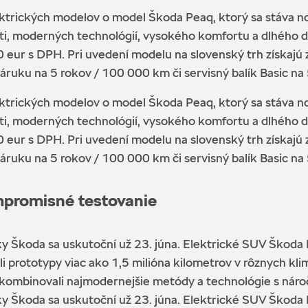
ktrických modelov o model Škoda Peaq, ktorý sa stáva no
ti, moderných technológií, vysokého komfortu a dlhého 
 eur s DPH. Pri uvedení modelu na slovenský trh získajú
áruku na 5 rokov / 100 000 km či servisný balík Basic na
ktrických modelov o model Škoda Peaq, ktorý sa stáva no
ti, moderných technológií, vysokého komfortu a dlhého 
 eur s DPH. Pri uvedení modelu na slovenský trh získajú
áruku na 5 rokov / 100 000 km či servisný balík Basic na
mpromisné testovanie
lky Škoda sa uskutoční už 23. júna. Elektrické SUV Škod
li prototypy viac ako 1,5 milióna kilometrov v rôznych k
kombinovali najmodernejšie metódy a technológie s nároč
lky Škoda sa uskutoční už 23. júna. Elektrické SUV Škod