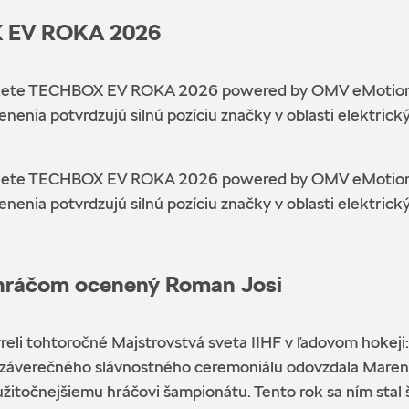
X EV ROKA 2026
ete TECHBOX EV ROKA 2026 powered by OMV eMotion, v k
nia potvrdzujú silnú pozíciu značky v oblasti elektrickýc
ete TECHBOX EV ROKA 2026 powered by OMV eMotion, v k
nia potvrdzujú silnú pozíciu značky v oblasti elektrickýc
m hráčom ocenený Roman Josi
li tohtoročné Majstrovstvá sveta IIHF v ľadovom hokeji: zo
čas záverečného slávnostného ceremoniálu odovzdala Maren
užitočnejšiemu hráčovi šampionátu. Tento rok sa ním stal