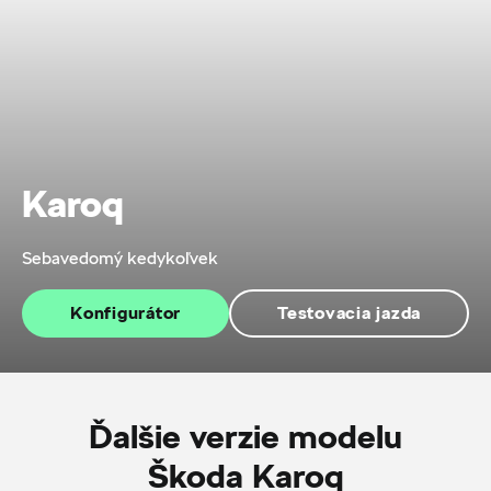
Karoq
Sebavedomý kedykoľvek
Konfigurátor
Testovacia jazda
Ďalšie verzie modelu
Škoda Karoq