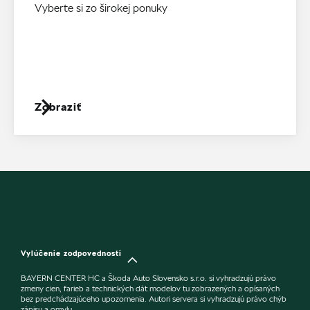
Vyberte si zo širokej ponuky
Zobraziť
Vylúčenie zodpovednosti
BAYERN CENTER HC a Škoda Auto Slovensko s.r.o. si vyhradzujú právo
zmeny cien, farieb a technických dát modelov tu zobrazených a opísaných
bez predchádzajúceho upozornenia. Autori servera si vyhradzujú právo chýb
zápisu a omylu.