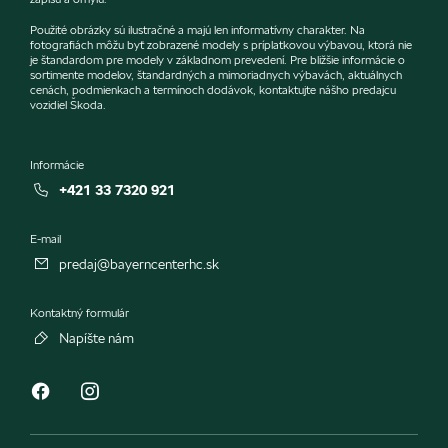
Použité obrázky sú ilustračné a majú len informatívny charakter. Na
fotografiách môžu byť zobrazené modely s príplatkovou výbavou, ktorá nie
je štandardom pre modely v základnom prevedení. Pre bližšie informácie o
sortimente modelov, štandardných a mimoriadnych výbavách, aktuálnych
cenách, podmienkach a termínoch dodávok, kontaktujte nášho predajcu
vozidiel Škoda.
Informácie
+421 33 7320 921
E-mail
predaj@bayerncenterhc.sk
Kontaktný formulár
Napíšte nám