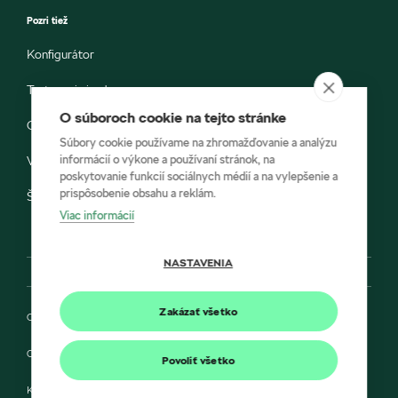
Pozri tiež
Konfigurátor
Testovacia jazda
O súboroch cookie na tejto stránke
Objednávka do servisu
Súbory cookie používame na zhromažďovanie a analýzu
informácií o výkone a používaní stránok, na
Vozidlá ihneď k odberu
poskytovanie funkcií sociálnych médií a na vylepšenie a
prispôsobenie obsahu a reklám.
Škoda E-shop
Viac informácií
NASTAVENIA
Zakázať všetko
Ochrana osobných údajov
Cookies
Povoliť všetko
Kontakt