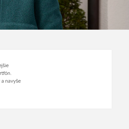
jšie
tfón.
 a navyše