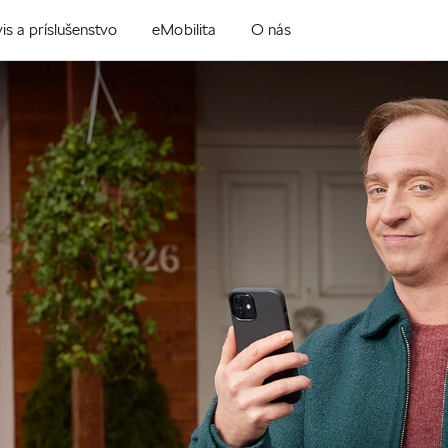
is a príslušenstvo
eMobilita
O nás