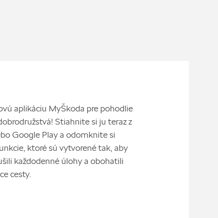
ovú aplikáciu MyŠkoda pre pohodlie
obrodružstvá! Stiahnite si ju teraz z
ebo Google Play a odomknite si
unkcie, ktoré sú vytvorené tak, aby
šili každodenné úlohy a obohatili
ce cesty.