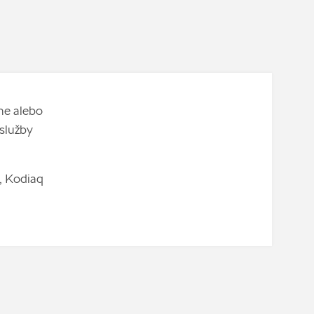
ne alebo
služby
, Kodiaq