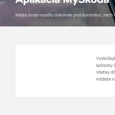
Majte svoje vozidlo dokonale pod kontrolou, nech 
Vyskúšajt
spôsoby ž
Všetky dô
môžete na