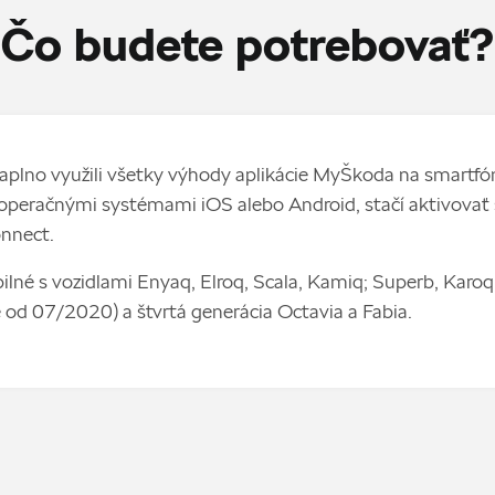
Čo budete potrebovať?
aplno využili všetky výhody aplikácie MyŠkoda na smartfó
 operačnými systémami iOS alebo Android, stačí aktivovať 
nnect.
lné s vozidlami Enyaq, Elroq, Scala, Kamiq; Superb, Karoq
 od 07/2020) a štvrtá generácia Octavia a Fabia.