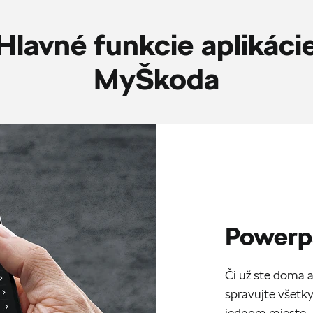
Hlavné funkcie aplikáci
MyŠkoda
Powerp
Či už ste doma 
spravujte všetky
jednom mieste.