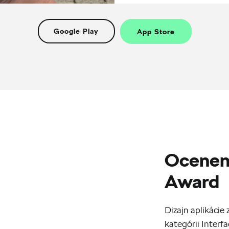
Google Play
App Store
Ocenen
Award
Dizajn aplikácie
kategórii Interf