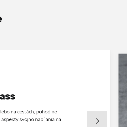
e
ass
alebo na cestách, pohodlne
 aspekty svojho nabíjania na