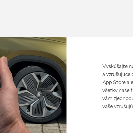
Vyskúšajte n
a vzrušujúce d
App Store al
všetky naše f
vám zjednodu
vaše vzrušujú