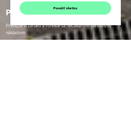
Povoliť všetko
Predĺžená záruka
Predĺžte si záruku a vyhnite sa nečakaným servisným
nákladom
Na nové vozidlá Škoda poskytuje
výrobca na slovenskom trhu predĺženú
záruku v rozsahu 5 rokov alebo 100
000 km (podľa toho čo nastane skôr) v
cene vozidla od 1.1.2017.
Zadovážením paketu „
Predĺženej
záruky
“ získavate istotu, že Vám po
obdobie až 5 rokov od kúpy vozidla
alebo do dosiahnutia zvoleného limitu